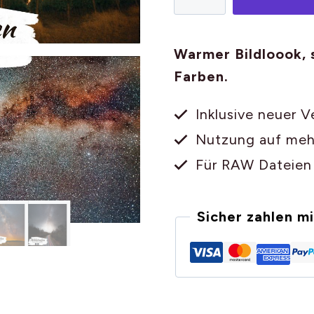
Presets
für
Lightroom
Warmer Bildloook,
-
Farben.
8
Inklusive neuer V
Astrofotografie
Nutzung auf meh
XMP
Vorlagen
Für RAW Dateien 
[Digital]
Menge
Sicher zahlen mi