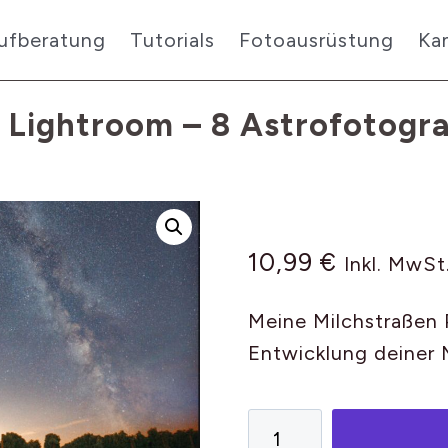
ufberatung
Tutorials
Fotoausrüstung
Ka
r Lightroom – 8 Astrofotogr
10,99
€
Inkl. MwSt
Meine Milchstraßen P
Entwicklung deiner 
Milchstraße