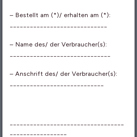
– Bestellt am (*)/ erhalten am (*):
_____________________________
– Name des/ der Verbraucher(s):
______________________________
– Anschrift des/ der Verbraucher(s):
____________________________
__________________________________
_________________