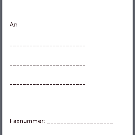
An
_______________________
_______________________
_______________________
Faxnummer: ____________________