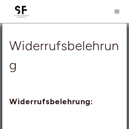
Zum
Inhalt
springen
Widerrufsbelehrun
g
Widerrufsbelehrung: